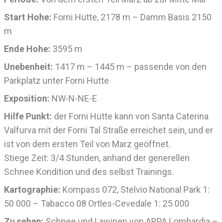
Start Hohe:
Forni Hütte, 2178 m – Damm Basis 2150
m
Ende Hohe:
3595 m
Unebenheit:
1417 m – 1445 m – passende von den
Parkplatz unter Forni Hutte
Exposition:
NW-N-NE-E
Hilfe Punkt:
der Forni Hütte kann von Santa Caterina
Valfurva mit der Forni Tal Straße erreichet sein, und er
ist von dem ersten Teil von Marz geöffnet.
Stiege Zeit: 3/4 Stunden, anhand der generellen
Schnee Kondition und des selbst Trainings.
Kartographie:
Kompass 072, Stelvio National Park 1:
50 000 – Tabacco 08 Ortles-Cevedale 1: 25 000
Zu sehen:
Schnee und Lawinen von ARPA Lombardia –