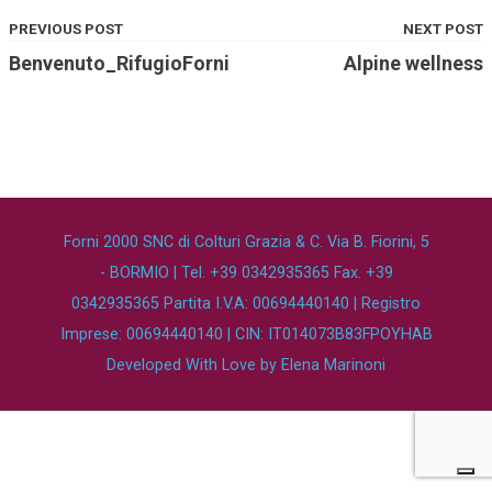
PREVIOUS POST
NEXT POST
Benvenuto_RifugioForni
Alpine wellness
Forni 2000 SNC di Colturi Grazia & C. Via B. Fiorini, 5
- BORMIO | Tel. +39 0342935365 Fax. +39
0342935365 Partita I.V.A: 00694440140 | Registro
Imprese: 00694440140 | CIN: IT014073B83FPOYHAB
Developed With Love by
Elena Marinoni