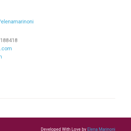
/elenamarinoni
 3188418
l.com
om
Developed With Love by
Elena Marinoni