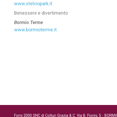
www.stelviopark.it
Benessere e divertimento
Bormio Terme
www.bormioterme.it
Forni 2000 SNC di Colturi Grazia & C. Via B. Fiorini, 5 - BORM