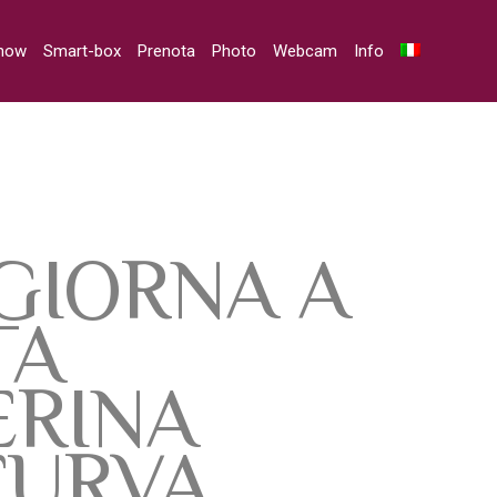
snow
Smart-box
Prenota
Photo
Webcam
Info
GIORNA A
TA
ERINA
FURVA.