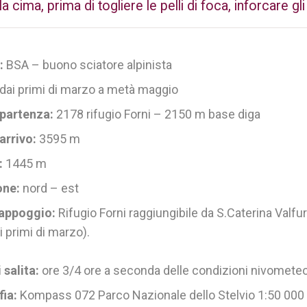
a cima, prima di togliere le pelli di foca, inforcare gl
à:
BSA – buono sciatore alpinista
dai primi di marzo a metà maggio
 partenza:
2178 rifugio Forni – 2150 m base diga
arrivo:
3595 m
o:
1445 m
one:
nord – est
 appoggio:
Rifugio Forni raggiungibile da S.Caterina Valfu
i primi di marzo).
 salita:
ore 3/4 ore a seconda delle condizioni nivometeo
fia:
Kompass 072 Parco Nazionale dello Stelvio 1:50 000