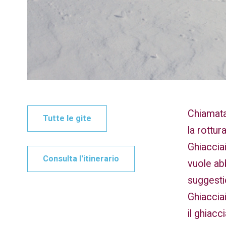
Chiamata
Tutte le gite
la rottur
Ghiacciai
Consulta l'itinerario
vuole abb
suggestio
Ghiaccia
il ghiacc