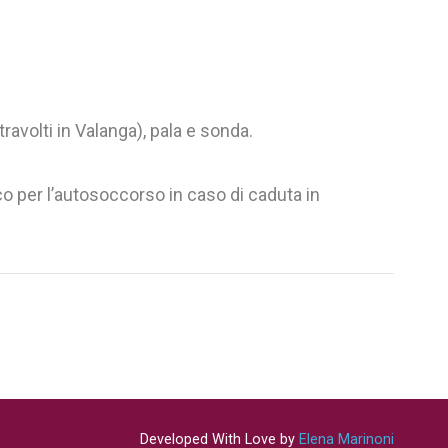
avolti in Valanga), pala e sonda.
ico per l’autosoccorso in caso di caduta in
Developed With Love by
Elena Marinoni