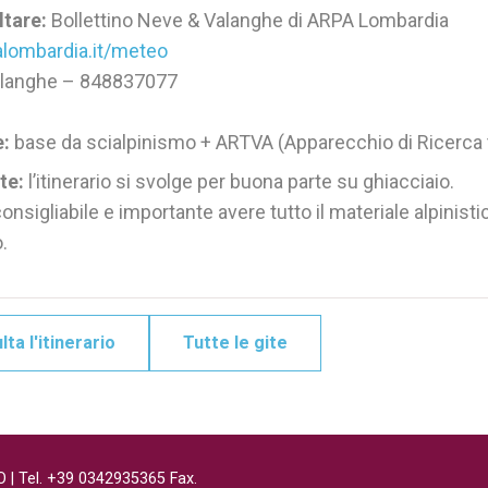
ltare:
Bollettino Neve & Valanghe di ARPA Lombardia
lombardia.it/meteo
alanghe – 848837077
e:
base da scialpinismo + ARTVA (Apparecchio di Ricerca tr
te:
l’itinerario si svolge per buona parte su ghiacciaio.
onsigliabile e importante avere tutto il materiale alpinist
.
ta l'itinerario
Tutte le gite
IO | Tel. +39 0342935365 Fax.