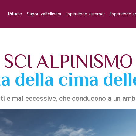
Rifugio
Sapori valtellinesi
Experience summer
Experience 
SCI ALPINISMO
a della cima dell
i e mai eccessive, che conducono a un ambi