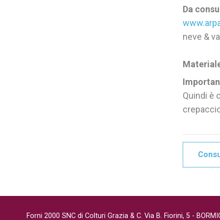
Da consu
www.arpa
neve & v
Material
Importan
Quindi è c
crepaccio
Consul
Forni 2000 SNC di Colturi Grazia & C. Via B. Fiorini, 5 - BORM