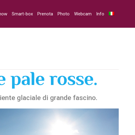
snow
Smart-box
Prenota
Photo
Webcam
Info
e pale rosse.
ente glaciale di grande fascino.